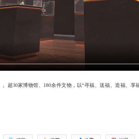
」。超30家博物馆、180余件文物，以“寻福、送福、造福、