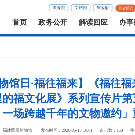
国务院
文旅部
省政府
长者模式
首页
政务公开
解读回应
办事
博物馆日·福往福来】《福往
里的福文化展》系列宣传片第
，一场跨越千年的文物邀约」
局、福建民俗博物馆
发布时间：2026-05-18 16:01
点击数：
163
字