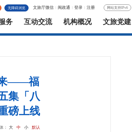
文旅厅微信
闽政通
登录
注册
网站支持IPv6
无障碍浏览
服务
互动交流
机构概况
文旅党建
福来——福
五集「八
重磅上线
体：
大
中
小
默认