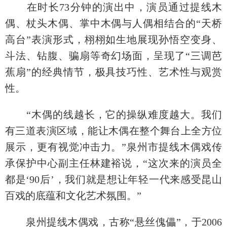
在时长73分钟的演出中，演员通过提线木
偶、杖头木偶、掌中木偶与人偶相结合的“天桥
高台”表演形式，栩栩如生地展现孙悟空变身、
斗法、钻腹、骗扇等奇幻场面，呈现了“三调芭
蕉扇”的经典情节，极具技巧性、艺术性与观赏
性。
“木偶的线越长，它的操纵难度越大。我们
有三道表演区域，能让木偶在整个舞台上全方位
展示，更有视觉冲击力。”泉州市提线木偶戏传
承保护中心副主任林建裕说，“这次来的演员全
都是‘90后’，我们就是想让年轻一代来感受昆山
百戏的底蕴和文化艺术氛围。”
泉州提线木偶戏，古称“悬丝傀儡”，于2006