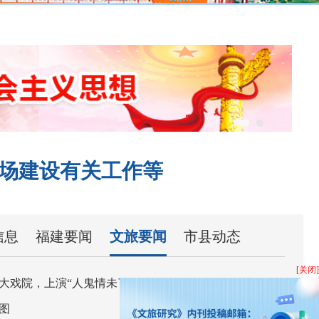
市场建设有关工作等
信息
福建要闻
文旅要闻
市县动态
[关闭]
07-24
大戏院，上演“人鬼情未了”！
07-24
图