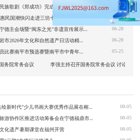
07-24
民族歌剧《郑成功》完成首轮演出
06-28
化惠民国潮快闪走进三坊七巷
06-28
2026年文化和自然遗产日宁德主会场暨“闽东之光”非遗宣传展示系列活动在古田启幕
06-28
非遗，让生活更美好！龙岩市2026年文化和自然遗产日活动精彩纷呈~
05-25
第十二届福建省中青年演员比赛南平市预选赛暨南平市中青年演员比赛成功举办
务院常务会议
李强主持召开国务院常务会议 讨论通过《国务院2026年重点工作分工方案》等
传
08-05
“闽宁情牵三十载，童心共绘新时代”少儿书画大赛优秀作品展在榕举办
08-05
2026年浙皖闽赣国家生态旅游协作区推进活动筹备会在宁德福鼎市成功召开
08-05
文化遗产暑期课堂在福州开营
08-05