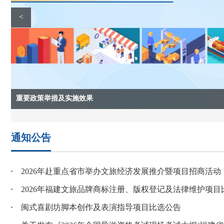
08-06
第八届内地与港澳中学生文化遗产暑期课堂在
<
08-07
福建召开打击防范文物犯罪“云鸮”专项行动推
08-07
福建省考古研究院首个境外考古发掘项目顺利
08-07
八闽书房丨“八闽书房”品读千年荔史 寻味八闽
08-07
八闽书房丨军魂润泽，宋韵流芳候机雅集致敬“
重要政策举措及实施效果
李强主持召开国务院常务
通知公告
三部门联合启动“清新福建 闽式生活”文旅实践专
2026年福建文旅品牌商标注册、版权登记及法律维护项目
非遗消夏，山海有约，解锁八月“闽式生活”新玩法
闽式喜剧坊脚本创作及表演指导项目比选公告