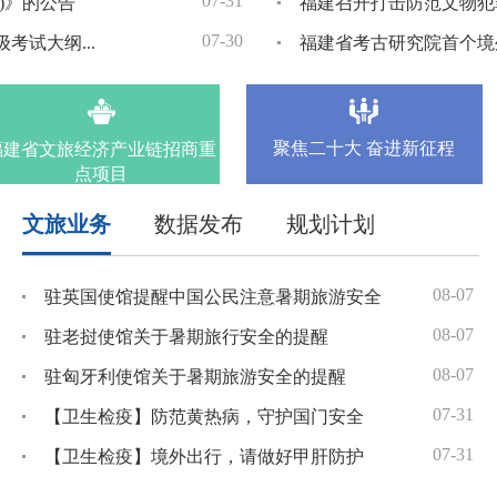
)》的公告
圆满收官
福建召开打击防范文物犯
07-30
07-19
文化和旅游部办公厅关于印发《2026年全国中高级导游等级考试大纲》的通知
福建省考古研究院首个境
07-17
山海和鸣 共传匠心——“山海匠心传·非遗共创成果展”在宁夏美术馆启幕
07-17
都举办
聚焦二十大 奋进新征程
建省文旅经济产业链招商重
点项目
文旅业务
数据发布
规划计划
-19
01-09
08-07
驻英国使馆提醒中国公民注意暑期旅游安全
福建省财政厅 福建省文化和旅游厅关于提前下达2026年福建省文旅经济发展专项资金的通知
-18
01-09
08-07
驻老挝使馆关于暑期旅行安全的提醒
福建省财政厅 福建省文化和旅游厅关于提前下达2026年国家文物保护资金的通知
-11
01-09
08-07
驻匈牙利使馆关于暑期旅游安全的提醒
福建省财政厅 福建省文化和旅游厅关于提前下达2026年度全省文物和世界文化遗产保护专项资金的通知
-29
01-09
07-31
【卫生检疫】防范黄热病，守护国门安全
福建省财政厅 福建省文化和旅游厅关于提前下达2026年福建省非物质文化遗产保护与传承专项资金的通知
-31
04-16
07-31
【卫生检疫】境外出行，请做好甲肝防护
福建省数字文旅政务管理平台提升建设项目可行性研究报告暨初步设计方案编制服务项目自行采购结果公告
福