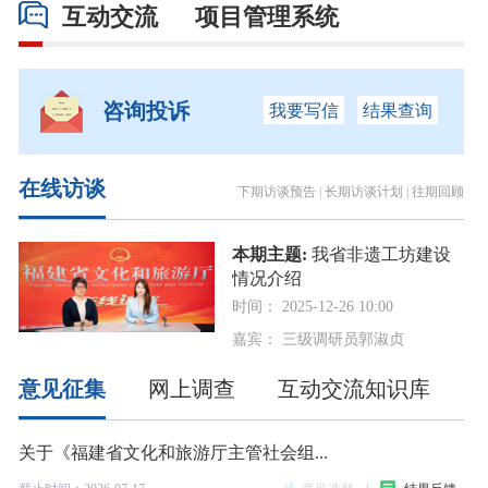
互动交流
项目管理系统
咨询投诉
我要写信
结果查询
在线访谈
下期访谈预告
|
长期访谈计划
|
往期回顾
本期主题:
我省非遗工坊建设
情况介绍
时间： 2025-12-26 10:00
嘉宾： 三级调研员郭淑贞
意见征集
网上调查
互动交流知识库
关于《福建省文化和旅游厅主管社会组...
关