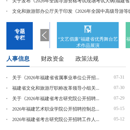
关于发布《2026年全国导游资格考试现场考试大纲(福建省
2026年“清新福建”单口喜剧大赛（新人组）决赛
福建亮相海南“海誓山盟”联合推介会
专题
“山海同框 闽藏共此时”清新福建文旅图片展在昌
专栏
年福建省文旅经济发展大
“文艺倡廉”福建省优秀舞台艺
福
会
术作品展演
人事信息
财政资金
政策法规
-28
07-31
04
2025年福建省文旅经济发展大会召开
关于《2026年福建省省属事业单位公开招聘工作人员方案》拟聘人员的公示（二）
-24
07-30
04
2024年福建省文旅经济发展大会召开
福建省文化和旅游厅职称改革领导小组关于确认林鸿等43位同志图书资料系列中初级职务任职资格的通知
-25
07-29
10
关于《2026年福建省考古研究院公开招聘工作人员方案》省考古研究院公开招聘工作人员拟聘人选公示（一）
福建省文化和旅游厅关于印发《福建省古驿道文化旅游专项规划（2023-2035）》的通知
-12
05-15
08
2026年福建艺术职业学院公开招聘控制总量高层次人才和紧缺急需人才方案（一）拟聘人选公示（一）
中共福建省委办公厅 福建省人民政府办公厅印发《福建省推进文旅经济高质量发展行动计划（2022-2025年）》
-13
05-12
12
2026年福建省考古研究院公开招聘工作人员方案
《武夷山国家森林步道（福建段）旅游专项规划（2021-2030）》政策解读