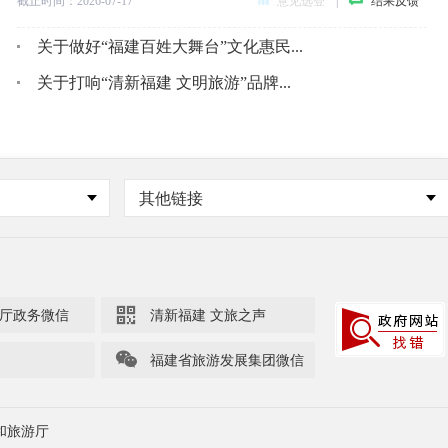
截止时间：
2026-07-17
意见选登
|
结果反馈
截
关于做好“福建百姓大舞台”文化惠民...
关于打响“清新福建 文明旅游”品牌...
其他链接

厅政务微信
清新福建 文旅之声

福建省旅游发展集团微信
和旅游厅