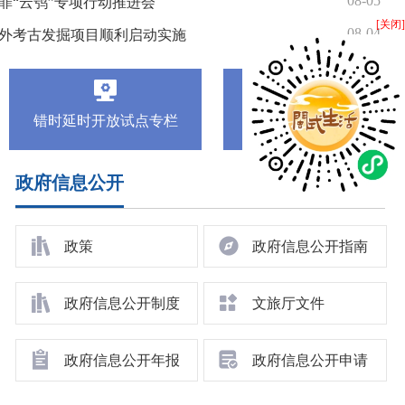
罪“云鸮”专项行动推进会
[关闭]
08-04
外考古发掘项目顺利启动实施
错时延时开放试点专栏
老干部风采
政府信息公开
07-28
08-03
福建省文化和旅游厅关于废止《福建省文化和旅游厅关于进一步调整娱乐场所和互联网上网服务营业场所审批有关事项的通知》的通知
8月福建省属文艺院团演出活动、福建省美术馆展览活动
20
政策
政府信息公开指南
04-24
07-07
福建省星级旅游饭店名录（20260630）
福建省文化和旅游行业安全监管导则法律索引
20
政府信息公开制度
文旅厅文件
02-25
07-01
福建省文化和旅游厅2025年度法治政府建设情况报告
7月福建省属文艺院团演出活动、福建省美术馆展览活动
08-12
06-01
福建省文化和旅游厅关于进一步调整娱乐场所和互联网上网服务营业场所审批有关事项的通知
6月福建省属文艺院团演出活动和2026“闽东之光”戏剧季、福建省美术馆展览活动
政府信息公开年报
政府信息公开申请
06-13
05-06
建省公共文化服务保障条例
5月福建省属文艺院团演出活动、福建省美术馆展览活动