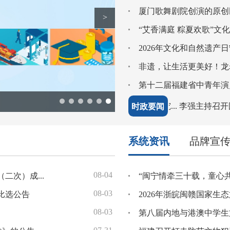
08-05
福州开营
厦门歌舞剧院创演的原创
>
08-05
进会
“艾香满庭 粽夏欢歌”文
08-04
启动实施
08-04
文脉
08-04
八一”荣光
会议
李强主持召开国务院常务会议 研究推进全国统一大市场建设有关工作等
李强主持召开国
时政要闻
系统资讯
品牌宣
08-04
07-29
项活动
2026年赴重点省市举办文旅经济发展推介暨项目招商活动（二次）成交公告
08-03
07-27
比选公告
08-03
07-22
“闽式生活”邂逅中原大地——2026年闽西南文旅（河南）宣传推广活动走进河南
第八届内地与港澳中学生
07-31
07-20