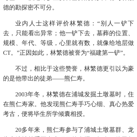
德的勘探密不可分。
业内人士这样评价林繁德：“别人一铲下
去，只能看出异常；他一铲下去，墓葬的位置、
规模、年代、等级，心里就有数，就像给地层做
CT。”正因如此，林繁德被誉为“福建第一铲”。
不过，相比于这些赞誉，林繁德更引以为豪
的是他带出的徒弟——熊仁寿。
2003年冬，林繁德在浦城发掘土墩墓时，住
在熊仁寿家。他发现熊仁寿手巧心细、真心热爱
考古，便将毕生所学倾囊相授。
20多年来，熊仁寿参与了浦城土墩墓群、龙