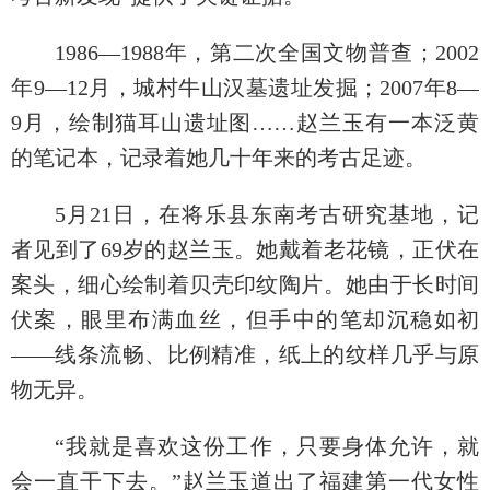
1986—1988年，第二次全国文物普查；2002
年9—12月，城村牛山汉墓遗址发掘；2007年8—
9月，绘制猫耳山遗址图……赵兰玉有一本泛黄
的笔记本，记录着她几十年来的考古足迹。
5月21日，在将乐县东南考古研究基地，记
者见到了69岁的赵兰玉。她戴着老花镜，正伏在
案头，细心绘制着贝壳印纹陶片。她由于长时间
伏案，眼里布满血丝，但手中的笔却沉稳如初
——线条流畅、比例精准，纸上的纹样几乎与原
物无异。
“我就是喜欢这份工作，只要身体允许，就
会一直干下去。”赵兰玉道出了福建第一代女性