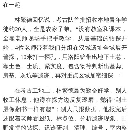
在一起。
林繁德回忆说，考古队首批招收本地青年学
徒约20人，全是农家子弟。“没有教室和课本，
全靠老师现场手把手教学。从最基础的钻探开
始，4位老师带着我们分组在汉城遗址全域展开
普探，10米打一探孔，用洛阳铲带出地下土芯，
靠土色、土质、紧实度、包含物等判断出墓葬、
房基、灰坑等遗迹，再对重点区域加密细探。”
在考古工地上，林繁德最为勤奋好学。别人
收工休息，他蹲在探方边反复琢磨，觉得“刮土
层像翻书一样有趣”；别人只报数据，他报完后
还跟着老师看图纸、标点位、分析遗迹现象。田
野发掘的钻探、遗迹研判、清理、编号，室内整