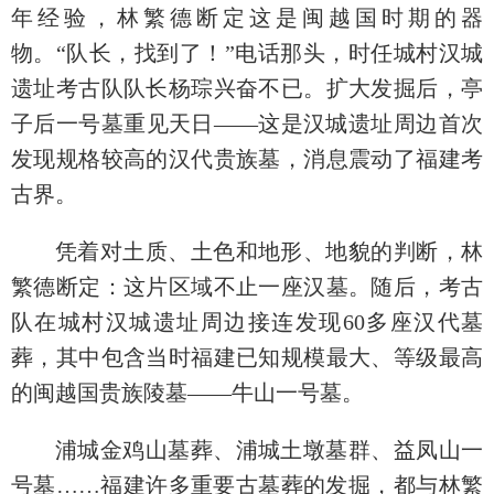
年经验，林繁德断定这是闽越国时期的器
物。“队长，找到了！”电话那头，时任城村汉城
遗址考古队队长杨琮兴奋不已。扩大发掘后，亭
子后一号墓重见天日——这是汉城遗址周边首次
发现规格较高的汉代贵族墓，消息震动了福建考
古界。
凭着对土质、土色和地形、地貌的判断，林
繁德断定：这片区域不止一座汉墓。随后，考古
队在城村汉城遗址周边接连发现60多座汉代墓
葬，其中包含当时福建已知规模最大、等级最高
的闽越国贵族陵墓——牛山一号墓。
浦城金鸡山墓葬、浦城土墩墓群、益凤山一
号墓……福建许多重要古墓葬的发掘，都与林繁