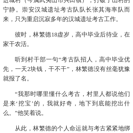
进城村（今属武夷山市兴田镇），打破了山村的
宁静。崇安汉城遗址考古队队长张其海率队而
来，只为重启沉寂多年的汉城遗址考古工作。
彼时，林繁德18虚岁，高中毕业后待业，在
家干农活。
听到村干部一句“考古队招人，高中毕业优
先，一天2块钱，干不干”，林繁德没有丝毫犹豫
就报了名。
“我那时哪里懂什么考古，村里人都说他们
是来‘挖宝’的，我就好奇，地下到底能挖出什
么。”他笑着说。
从此，林繁德的个人命运就与考古紧紧地绑