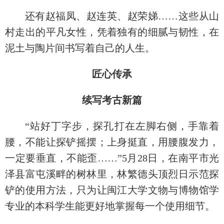
还有赵福凤、赵连英、赵荣娣……这些从山
村走出的平凡女性，凭着独有的细腻与韧性，在
泥土与陶片间书写着自己的人生。
匠心传承
续写考古新篇
“站好丁字步，探孔打在左脚右侧，手靠着
腰，不能让探铲摇摆；上身挺直，用腰腹发力，
一定要垂直，不能歪……”5月28日，在南平市光
泽县富屯溪畔的树林里，林繁德头顶烈日示范探
铲的使用方法，只为让闽江大学文物与博物馆学
专业的本科学生能更好地掌握每一个使用细节。