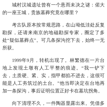
城村汉城遗址曾有一个悬而未决之谜：偌大
的一座王城，贵族墓葬究竟在哪里？
考古队原本按常规思路，在山坳低洼处反复
勘探，还请来南京的地磁勘探专家，圈定了多
处“疑似墓葬点”。可几条探沟挖下去，始终一无
所获。
1999年9月，转机出现了。林繁德在一片台
地上发现土墩有人工平整的痕迹。“我一铲下
去，土质硬、紧、实，指甲都掐不进去，这很可
能是人工夯筑过的土台。”他当即决定在台地再
加一条探沟，事后证明位置正好卡在墓坑拐角。
向下清理不久，一件陶器显露出来。凭借多