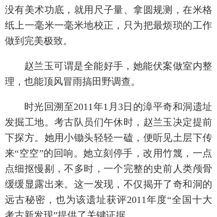
没有美术功底，就用尺子量、拿圆规测，在米格
纸上一毫米一毫米地校正，只为把最烦琐的工作
做到完美极致。
赵兰玉可谓是全能好手，她能伏案做室内整
理，也能顶风冒雨搞田野调查。
时光回溯至2011年1月3日的漳平奇和洞遗址
发掘工地。考古队员们午休时，赵兰玉决定提前
下探方。她用小锄头轻轻一磕，便听见土层下传
来“空空”的回响。她立刻停手，改用竹篾，一点
点细抠慢剔，不多时，一个完整的史前人类颅骨
缓缓显露出来。这一发现，不仅揭开了奇和洞的
远古秘密，也为该遗址获评2011年度“全国十大
考古新发现”提供了关键证据。