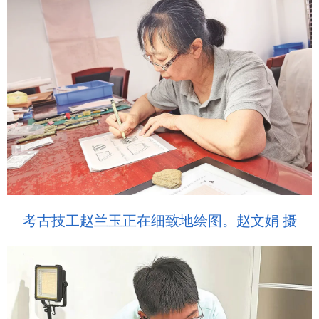
考古技工赵兰玉正在细致地绘图。赵文娟 摄