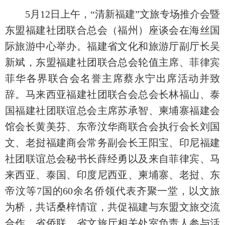
5月12日上午，“清新福建”文旅专场推介会暨
东盟福建社团联合总会（福州）座谈会在海丝国
际旅游中心举办。福建省文化和旅游厅副厅长吴
新斌，东盟福建社团联合总会轮值主席、菲律宾
菲华各界联合会名誉主席蔡永宁出席活动并致
辞。马来西亚福建社团联合会总会长林福山、泰
国福建社团联谊总会主席苏承智、柬埔寨福建会
馆会长黄美芬、东帝汶华商联合会执行会长刘国
文、老挝福建商会常务副会长王阳宝、印尼福建
社团联谊总会秘书长薛经勇以及来自菲律宾、马
来西亚、泰国、印度尼西亚、柬埔寨、老挝、东
帝汶等7国的60余名侨领代表齐聚一堂，以文旅
为桥，共话桑梓情谊，共促福建与东盟文旅交流
合作。省侨联、省文旅厅相关处室负责人参与活