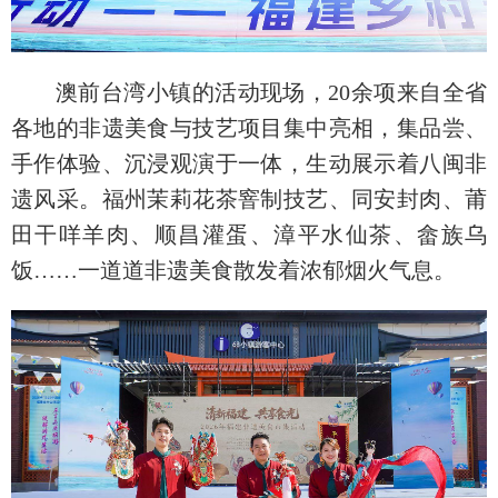
澳前台湾小镇的活动现场，20余项来自全省
各地的非遗美食与技艺项目集中亮相，集品尝、
手作体验、沉浸观演于一体，生动展示着八闽非
遗风采。福州茉莉花茶窨制技艺、同安封肉、莆
田干咩羊肉、顺昌灌蛋、漳平水仙茶、畲族乌
饭……一道道非遗美食散发着浓郁烟火气息。