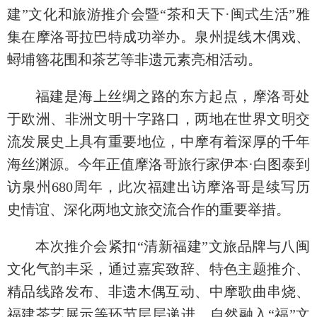
建”文化和旅游推介会暨“茶和天下·闽式生活”雅
集在摩洛哥拉巴特成功举办。泉州提线木偶戏、
蟳埔簪花围和茶艺等非遗元素亮相活动。
福建是海上丝绸之路的东方起点，摩洛哥处
于欧洲、非洲文明十字路口，两地在世界文明交
流发展史上具有重要地位，中摩有着深厚的千年
海丝渊源。今年正值摩洛哥旅行家伊本·白图泰到
访泉州680周年，此次福建出访摩洛哥是续写历
史情谊、深化两地文旅交流合作的重要举措。
本次推介会紧扣“清新福建”文旅品牌与八闽
文化气韵丰采，通过嘉宾致辞、特色主题推介、
精品线路发布、非遗木偶互动、中摩歌曲串烧、
福建茶艺展示等环节层层递进，自然融入“福”文