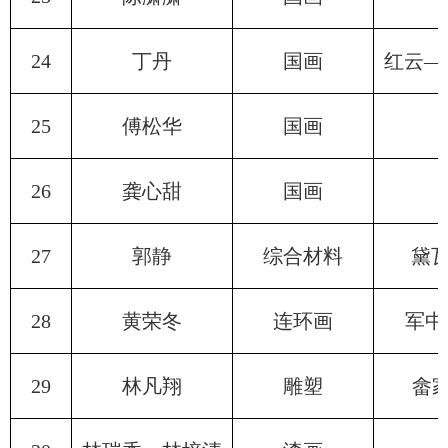
24
丁丹
国画
红云—
25
傅松华
国画
26
龚心甜
国画
27
郭静
综合材料
黛瓦
28
黄荣冬
连环画
军中
29
林凡翔
雕塑
畲