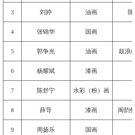
3
刘婷
油画
陈
4
张锦华
国画
5
郭争光
油画
鼓浪
6
杨耀斌
漆画
7
陈舒宁
水彩（粉）画
8
薛导
漆画
闽韵叠
9
周扬乐
国画