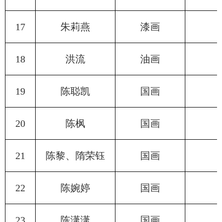
17
朱莉燕
漆画
18
洪流
油画
19
陈聪凯
国画
20
陈枫
国画
21
陈黎、隋荣钰
国画
22
陈婉婷
国画
23
陈潇潇
国画