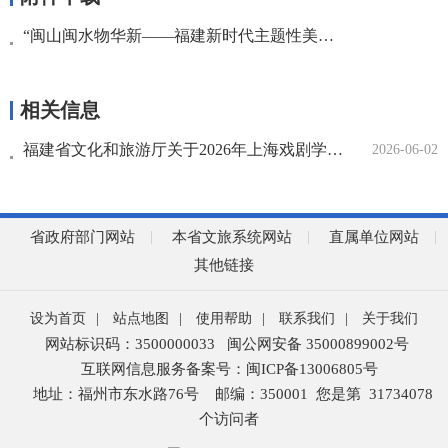
“闽山闽水物华新——福建新时代主题性美术创作工程” 第二批征集作品草图拟入围名单
相关信息
福建省文化和旅游厅关于2026年上海戏剧学院戏剧导演研修班（福建班）拟选派学员名单的公示
2026-06-02
省政府部门网站
本省文旅系统网站
直属单位网站
其他链接
设为首页
|
站点地图
|
使用帮助
|
联系我们
|
关于我们
网站标识码：3500000033
闽公网安备 35000899002号
互联网信息服务备案号：闽ICP备13006805号
地址：福州市东水路76号
邮编：350001
您是第
31734078
个访问者