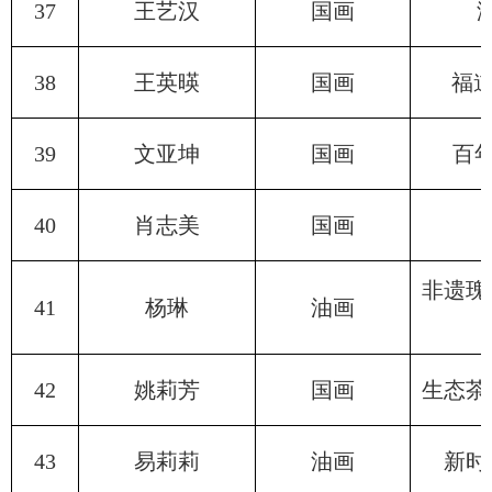
37
王艺汉
国画
38
王英暎
国画
福道
39
文亚坤
国画
百
40
肖志美
国画
非遗瑰
41
杨琳
油画
42
姚莉芳
国画
生态茶
43
易莉莉
油画
新时