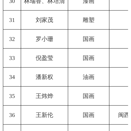
30
林瑞香、林培清
漆画
31
刘家茂
雕塑
32
罗小珊
国画
33
倪盈莹
国画
34
潘新权
油画
35
王炜烨
国画
36
王新伦
国画
闽西