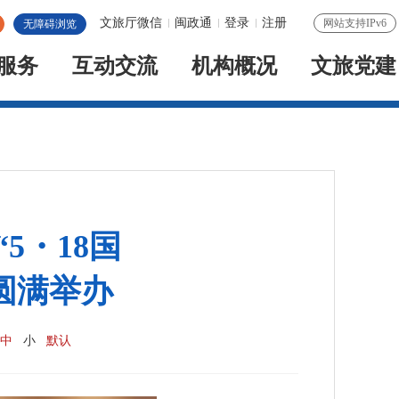
文旅厅微信
闽政通
登录
注册
网站支持IPv6
无障碍浏览
服务
互动交流
机构概况
文旅党建
5・18国
圆满举办
中
小
默认