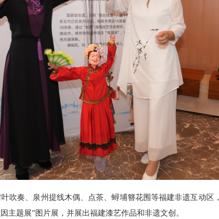
树叶吹奏、泉州提线木偶、点茶、蟳埔簪花围等福建非遗互动区，
因主题展”图片展，并展出福建漆艺作品和非遗文创。