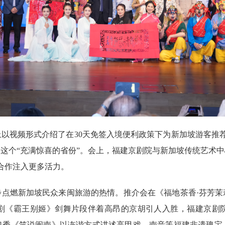
以视频形式介绍了在30天免签入境便利政策下为新加坡游客推
这个“充满惊喜的省份”。会上，福建京剧院与新加坡传统艺术
合作注入更多活力。
步点燃新加坡民众来闽旅游的热情。推介会在《福地茶香·芬芳茉
剧《霸王别姬》剑舞片段伴着高昂的京胡引人入胜，福建京剧
口秀《笑说闽南》以诙谐方式讲述高甲戏、南音等福建非遗瑰宝