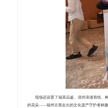
现场还设置了福茶品鉴、漳州漳浦剪纸、
的花朵——福州古厝走出的文化遗产守护者林徽