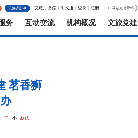
文旅厅微信
闽政通
登录
注册
网站支持IPv6
无障碍浏览
服务
互动交流
机构概况
文旅党建
建 茗香狮
举办
大
中
小
默认