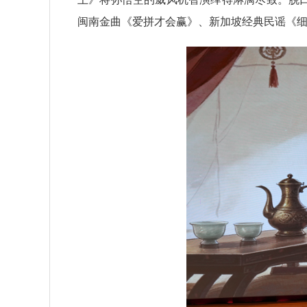
闽南金曲《爱拼才会赢》、新加坡经典民谣《