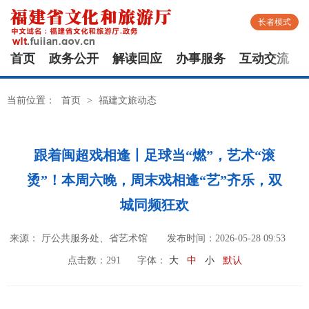
长者模式
首页
政务公开
解读回应
办事服务
互动交流
当前位置：
首页
>
福建文旅动态
跟着闽超戏相逢丨足球当“燃”，艺术“滚
烫”！本周六晚，周末戏相逢“艺”齐乐，双
城同频狂欢
来源： 厅公共服务处、省艺术馆
发布时间：2026-05-28 09:53
点击数：
291
字体：
大
中
小
默认