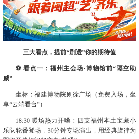
三大看点，提前“剧透”你的期待值
⚽ 看点一：福州主会场·博物馆前“隔空助
威”
坐标：福建博物院则徐广场（免费入场，坐
享“云端看台”）
18:30 暖场热力开嗓：四支福州本土宝藏小
乐队轮番登场，30分钟专场演出，用经典旋律为