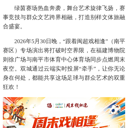
绿茵赛场热血奔袭，舞台艺术旋律飞扬，赛
事竞技与群众文艺跨界相融，打造别样文体旅融
合盛宴。
2026年5月30日晚，“跟着闽超戏相逢”（南平
赛区）专场演出将打破时空界限，在福建博物院
则徐广场与南平市体育中心体育场同步点燃周末
夜空。双城通过云端实时投屏“牵手”，让你无论
身在何处，都能共享这场足球与群众艺术的双重
狂欢！