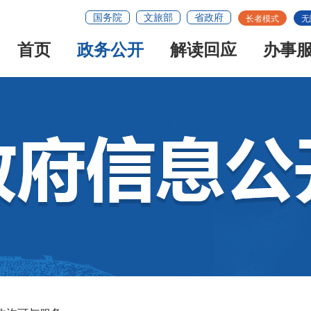
国务院
文旅部
省政府
长者模式
无
首页
政务公开
解读回应
办事