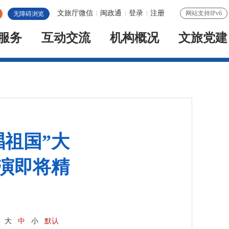
文旅厅微信
闽政通
登录
注册
网站支持IPv6
无障碍浏览
服务
互动交流
机构概况
文旅党建
祖国”大
演即将精
：
大
中
小
默认