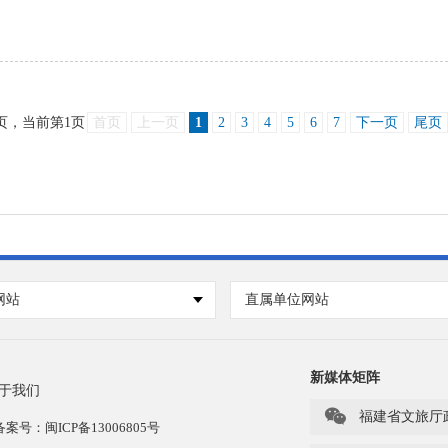
页，当前第
1
页
首页
上一页
1
2
3
4
5
6
7
下一页
尾页
网站
直属单位网站
新媒体矩阵
于我们

福建省文旅厅
号：闽ICP备13006805号